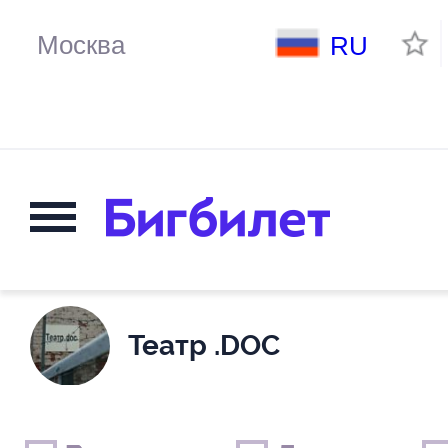
RU
Театр .DOC
Выходные дни
Только детские