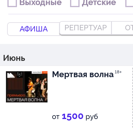
Выходные
Выходные
Детские
Детские
РЕПЕРТУАР
О
АФИША
Июнь
Мертвая волна
18+
1500
от
руб