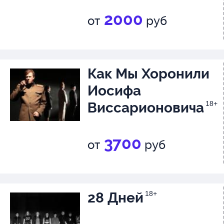
2000
от
руб
Как Мы Хоронили
Иосифа
Виссарионовича
18+
3700
от
руб
28 Дней
18+