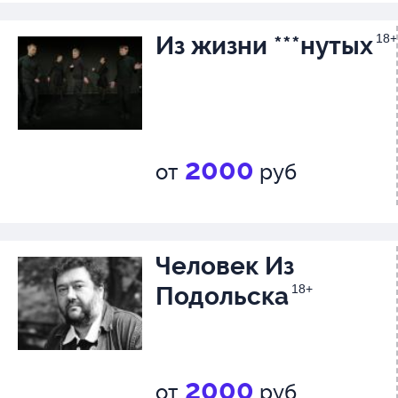
Из жизни ***нутых
18+
2000
от
руб
Человек Из
Подольска
18+
2000
от
руб