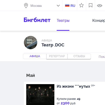
RU
Театры
Конце
АФИША
Театр .DOC
АФИША
РЕПЕРТУАР
ОТЗЫВЫ
Пок
Май
Из жизни ***нутых
18+
Купили ранее:
49
2300
от
руб