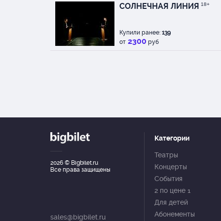
СОЛНЕЧНАЯ ЛИНИЯ
18+
Купили ранее:
139
2300
от
руб
Категории
Театры
2026
© Bigbilet.ru
Концерты
Все права защищены
События
2 по цене 1
Для детей
Абонементы
sales@bigbilet.ru