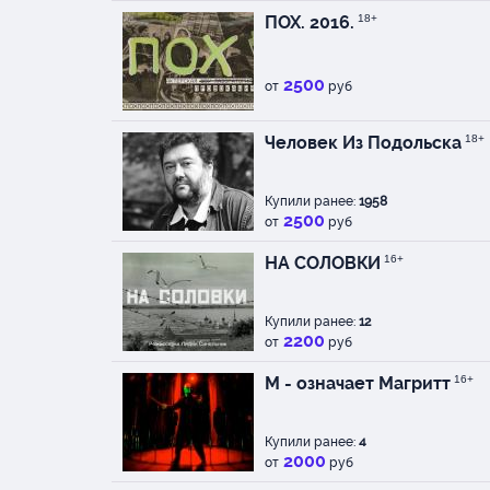
ПОХ. 2016.
18+
2500
от
руб
Человек Из Подольска
18+
Купили ранее:
1958
2500
от
руб
НА СОЛОВКИ
16+
Купили ранее:
12
2200
от
руб
М - означает Магритт
16+
Купили ранее:
4
2000
от
руб