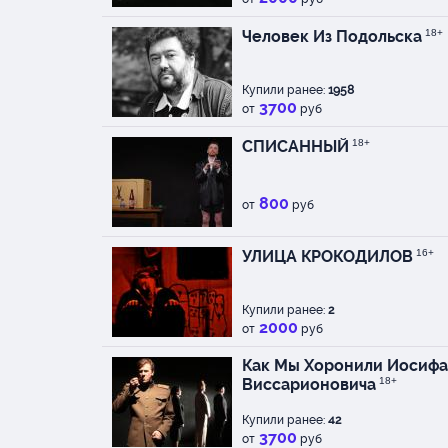
сотворчестве и под 
и режиссера Юрия М
Человек Из Подольска
18+
этот спектакль, кото
аудитории 18+.
Купили ранее:
1958
Мы благодарим наших
3700
от
руб
факультет МШНК выпу
которые также являют
СПИСАННЫЙ
18+
Актеры: Марина Ганах
800
Алексей Губкин, Алек
от
руб
УЛИЦА КРОКОДИЛОВ
16+
Купили ранее:
2
2000
от
руб
Как Мы Хоронили Иосифа
Виссарионовича
18+
Купили ранее:
42
3700
от
руб