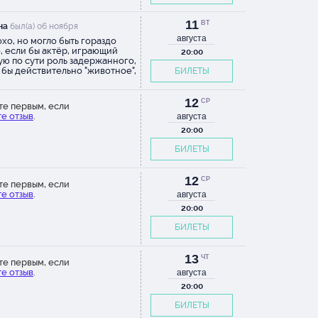
11
ВТ
на
был(а) 06 ноября
августа
хо, но могло быть гораздо
, если бы актёр, играющий
20:00
ую по сути роль задержанного,
 бы действительно "животное",
БИЛЕТЫ
пределили его полицейские.
 играл кого-то в ком трудно
ть даже животное, скорее он
12
СР
те первым, если
 "овощ". Трудно поверить, что
е отзыв
.
августа
бный персонаж способен
ь музыку, встречаться с
20:00
кой. Остальные актеры были
БИЛЕТЫ
и и интересными, и просто
и спектакль.
12
СР
те первым, если
е отзыв
.
августа
20:00
БИЛЕТЫ
13
ЧТ
те первым, если
е отзыв
.
августа
20:00
БИЛЕТЫ