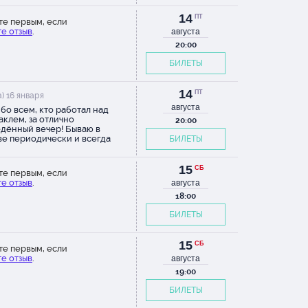
14
ПТ
те первым, если
е отзыв
.
августа
20:00
БИЛЕТЫ
14
ПТ
) 16 января
августа
бо всем, кто работал над
аклем, за отлично
20:00
дённый вечер! Бываю в
е периодически и всегда
БИЛЕТЫ
жу в театр doc посмотреть и
шать живых. Наверно,
ящая зрелость наступает со
15
СБ
те первым, если
бностью самоиронии и
е отзыв
.
августа
ем воздержаться от
ательств собственной
18:00
ятельности, а это, в свою
БИЛЕТЫ
дь, позволяет не быть
ёзным взрослым", потому что
? Это ж так нелепо. И
15
сально. Ведь постепенная
СБ
те первым, если
розка" отменяет жизнь внутри.
е отзыв
.
августа
тительная
19:00
надцатилетняя" девчонка в
ых колготках говорит о себе
БИЛЕТЫ
 стих так, что в начале и
ине смешно, а в конце горло