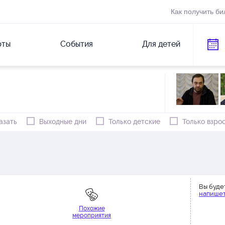
Как получить би
рты
События
Для детей
азать
Выходные дни
Только детские
Только взро
Вы буде
напишет
Похожие
мероприятия