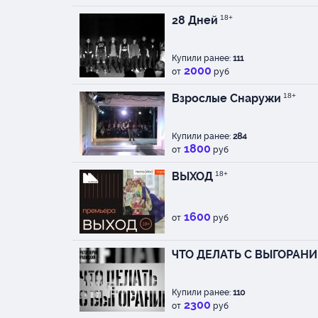
28 Дней
18+
Купили ранее:
111
2000
от
руб
Взрослые Снаружи
18+
Купили ранее:
284
1800
от
руб
ВЫХОД
18+
1600
от
руб
ЧТО ДЕЛАТЬ С ВЫГОРАН
Купили ранее:
110
2300
от
руб