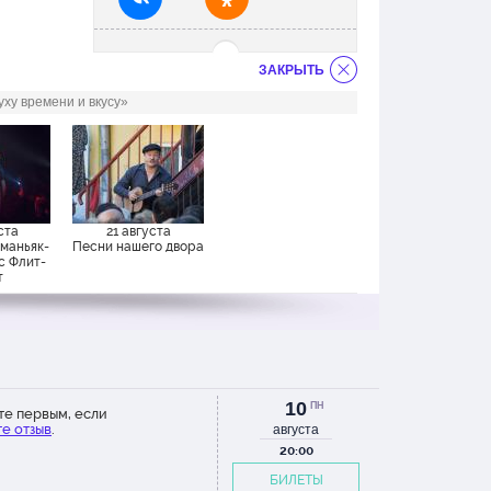
ЗАКРЫТЬ
ху времени и вкусу»
ста
21 августа
 маньяк-
Песни нашего двора
с Флит-
т
10
ПН
те первым, если
е отзыв
.
августа
20:00
БИЛЕТЫ