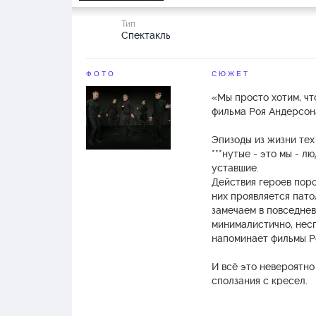
Тип
Спектакль
ФОТО
СЮЖЕТ
«Мы просто хотим, чт
фильма Роя Андерсон
Эпизоды из жизни тех 
***нутые - это мы - л
уставшие.
Действия героев пор
них проявляется пато
замечаем в повседне
минималистично, нес
напоминает фильмы Р
И всё это невероятно
сползания с кресел.
Спектакль - новая ве