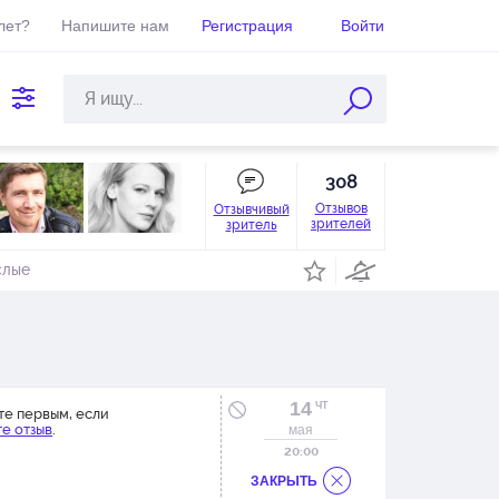
лет?
Напишите нам
Регистрация
Войти
308
Отзывов
Отзывчивый
зрителей
зритель
слые
14
ЧТ
те первым, если
е отзыв
.
мая
20:00
ЗАКРЫТЬ