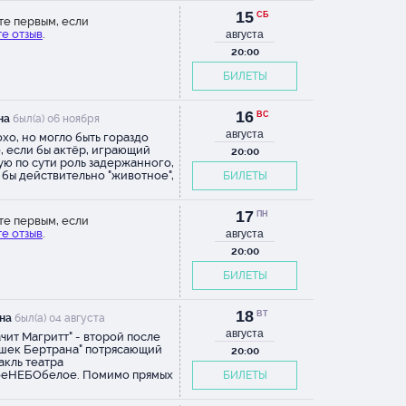
ет от слёз. Прекрасная сурдо-
15
СБ
er-woman необыкновенно
те первым, если
матична и, действительно,
е отзыв
.
августа
r! А Лена, заполучившая
20:00
у "о которой можно только
ть" просто феерически
БИЛЕТЫ
ая, артистичная и хрупкая.
акль для тех, кто любит не
манные истории из уст
16
ВС
на
бных рассказчиков и тех, кто
был(а) 06 ноября
ится к себе слишком серьёзно.
августа
хо, но могло быть гораздо
, если бы актёр, играющий
20:00
ую по сути роль задержанного,
 бы действительно "животное",
БИЛЕТЫ
пределили его полицейские.
 играл кого-то в ком трудно
ть даже животное, скорее он
17
ПН
те первым, если
 "овощ". Трудно поверить, что
е отзыв
.
августа
бный персонаж способен
ь музыку, встречаться с
20:00
кой. Остальные актеры были
БИЛЕТЫ
и и интересными, и просто
и спектакль.
18
ВТ
на
был(а) 04 августа
августа
ачит Магритт" - второй после
шек Бертрана" потрясающий
20:00
акль театра
оеНЕБОбелое. Помимо прямых
БИЛЕТЫ
освенных аллюзий на полотна
тта, в спектакле множество