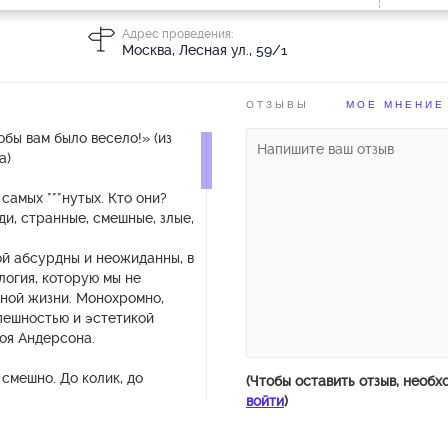
Адрес проведения:
Москва, Лесная ул., 59/1
ОТЗЫВЫ
МОЕ МНЕНИЕ
обы вам было весело!» (из
а)
самых ***нутых. Кто они?
юди, странные, смешные, злые,
ой абсурдны и неожиданны, в
логия, которую мы не
вной жизни. Монохромно,
пешностью и эстетикой
оя Андерсона.
 смешно. До колик, до
(Чтобы оставить отзыв, необх
войти
)
рсия дипломного спектакля