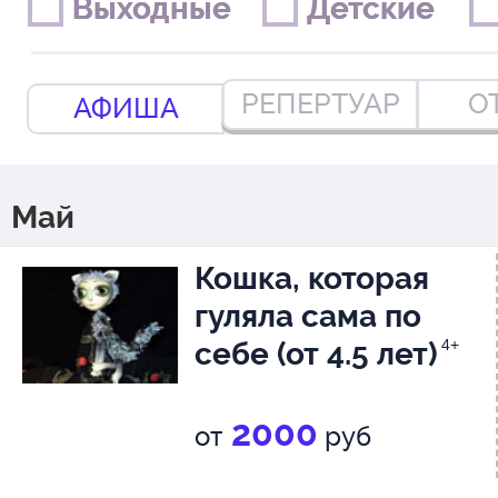
Выходные
Выходные
Детские
Детские
РЕПЕРТУАР
О
АФИША
Май
Кошка, которая
гуляла сама по
себе (от 4.5 лет)
4+
2000
от
руб