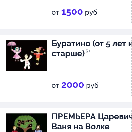
1500
от
руб
Буратино (от 5 лет 
старше)
6+
2000
от
руб
ПРЕМЬЕРА Цареви
Ваня на Волке