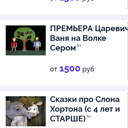
Билет берется на КАЖДОГО, 
от возраста и занимаемого ме
ПРЕМЬЕРА Цареви
Ваня на Волке
Сером
5+
1500
от
руб
Сказки про Слона
Хортона (с 4 лет и
СТАРШЕ)
4+