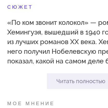
СЮЖЕТ
«По ком звонит колокол» — р
Хемингуэя, вышедший в 1940 го
из лучших романов ХХ века. Хе
него получил Нобелевскую пр
показал, какой на самом деле 
— грязной, кровавой, бесчело
еще в этом романе говорится и
Читать полностью
мужестве, о самопожертвован
нравственном выборе и о цен
МОЕ МНЕНИЕ