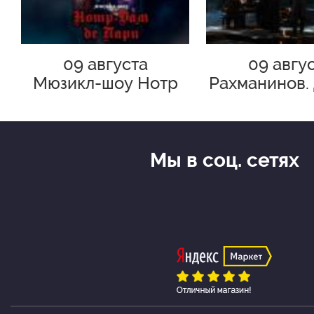
09 августа
09 авгу
Мюзикл-шоу Нотр
Рахманинов.
Дам де Пари
в рай
Премьера
Мы в соц. сетях