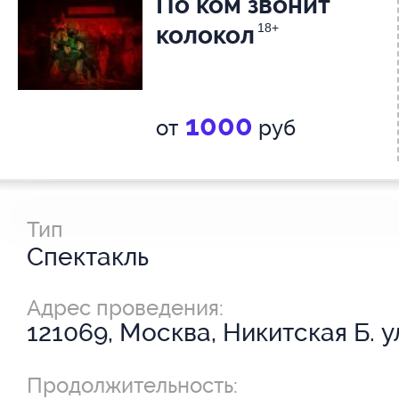
По ком звонит
колокол
18+
1000
от
руб
Тип
Спектакль
Адрес проведения:
121069, Москва, Никитская Б. ул
Продолжительность: