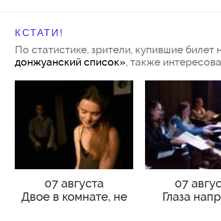
КСТАТИ!
По статистике, зрители, купившие билет 
донжуанский список»
, также интересов
Действую
лица и испол
Олег – А. Савельев, 
07 августа
07 авгу
Наташа – В. Емельянова, К. 
Двое в комнате, не
Глаза нап
считая М.
Официант (свидетель) – Р. Саф