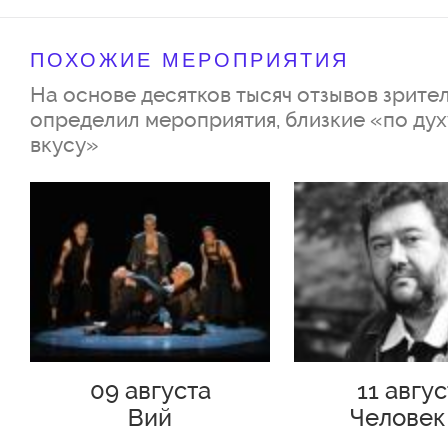
вопросы. Ведь встреча герое
ПОХОЖИЕ МЕРОПРИЯТИЯ
меняет судьбу каждого...
На основе десятков тысяч отзывов зрител
Режиссер-постановщик: П. Ар
определил мероприятия, близкие «по дух
вкусу»
Художник-постановщик: О. Сок
Архипов
Композитор: К. Лукин
Хореограф: П. Еремеев, ассист
Мазненкова
Помощник режиссера: В. Бочк
09 августа
11 авгу
Художник по свету: Р. Храмов
Вий
Человек
Звукорежиссер: А.
Подольс