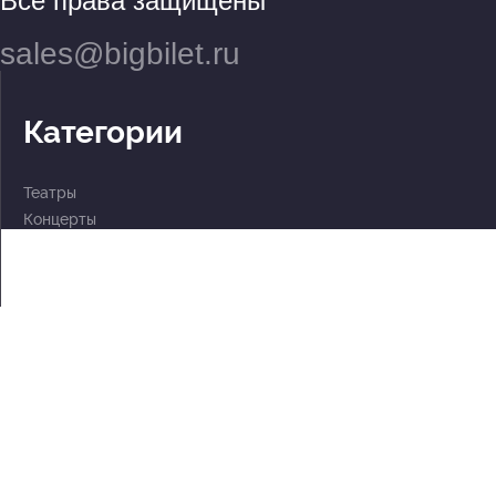
Все права защищены
sales@bigbilet.ru
Категории
Театры
Концерты
События
2 по цене 1
Для детей
Абонементы
Документы
Политика обработки персональных данных