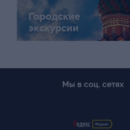
Городские
экскурсии
МДТ МОДЕРНЪ
Вишневый сад (1
Мы в соц. сетях
Прелесть увядания - с первых
лепестков настраиваешься на 
меланхолию. Кинематографичны
Юрия Грымова просматривается