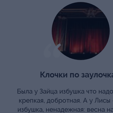
💮"Вишневый сад" в Модерн Пр
увядания - с первых падающих
настраиваешься на Чеховскую 
Кинематографичный стиль Юри
просматривается и в этом спек
Клочки по заулочк
выверенные сцены, огромная Лу
бледная равнодушная, то багр
Была у Зайца избушка что надо
кровавая. Старые деревья сада,
крепкая, добротная. А у Лисы
избушка, ненадежная: весна н
которых уже не качаются дети -