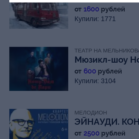
БИС. Булгаков 
от
1600
рублей
Купили: 1771
ТЕАТР НА МЕЛЬНИКОВ
Мюзикл-шоу Н
Пари Премьер
от
600
рублей
Купили: 3104
МЕЛОДИОН
ЭЙНАУДИ. КО
СВЕЧАХ
от
2500
рублей