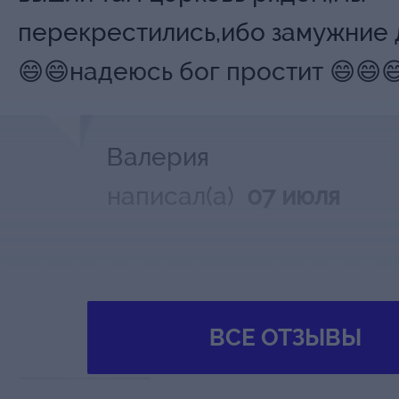
перекрестились,ибо замужние 
😄😄надеюсь бог простит 😄😄
Валерия
написал(а)
07 июля
МДТ МОДЕРНЪ
Вишневый сад (1
ВСЕ ОТЗЫВЫ