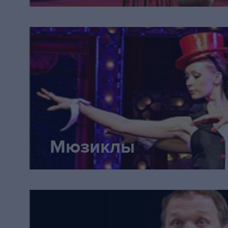
как застывшая бабочка, потеря
выключила дальнейшую жизнь -
понимания происходящего и не
двигаться дальше. Старые усто
ещё держат на плаву, но только
оболочку. Лишь в пылком, диал
она снова оживает, но это лиш
Мюзиклы
вспышка. Красавчик Епиходов 
Бозин) невероятный даже в св
небольшой роли: каваказский ак