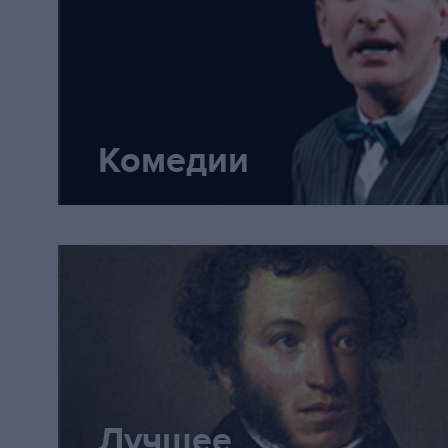
от которой в зале охали дамы, 
улыбка. Фирс (Пётр Ступин) - "
подлежащий" камирдинер, душа
дома, покидает его вслед за хо
Комедии
забывшими его. Фирс был насто
правдоподобен, что я на миг пр
что на сцене актёр, а не согбе
старик. И Гаев (Юрий Анпилогов
Симеонов-Пищик (Вадим Пински
ролях были органичны. Пищик 
Лучшее