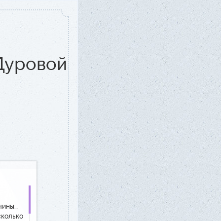
Дуровой
чины…
сколько