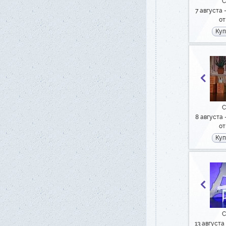
С
7 августа
от
Куп
С
8 августа
от
Куп
С
13 августа