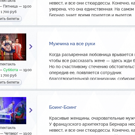
пектакль
невест, и все они стюардессы. Конечно, к
 — Пятница — 19:00
уверена, что она единственная. На самом
 1 700 руб
Бернар знает время прилетов и вылетов
ить билеты
самолетов в местном аэропорту и умело 
расписание, чтобы вести с каждой невес
отдельную жизнь в своем доме. Благодаря
талантам организатора и служанке Берт
Мужчина на все руки
всегда удается скоординировать визит о
невесты.
Когда разъяренная любовница врывается в
Пока однажды расписание не меняется в
чтобы все рассказать жене — здесь жди б
последний момент. Так неожиданно все т
пектакль
Но по счастливому стечению обстоятельст
невесты-стюардессы в одно время прибы
 —
Суббота
— 19:00
опередив ее, появляется сотрудник
Бернару домой! На выручку герою приход
 1 700 руб
благотворительной организации, собира
домработница Берта и старый школьный 
ить билеты
пожертвования, и готовый прийти на пом
Бернара Робер.
нуждающимся!
Как Бернар разберется с непростой для 
Как он поможет спасти ситуацию?! Все э
ситуацией? Ответ в улетной комедии «Бои
в комедии семейных положений!
Боинг»!
Боинг-Боинг
Актерский состав:
Актерский состав:
Денис Косяков/Тимур Еремеев/Павел Са
Красивые женщины, очаровательные муж
Мирослава Карпович/Мария Фурсенко/
Сергей Ефремов
У французского архитектора Бернара не
Александра Солянкина
пектакль
Александр Якин/Сергей Федюшкин/Миха
невест, и все они стюардессы. Конечно, к
Александр Якин
 — Четверг — 19:00