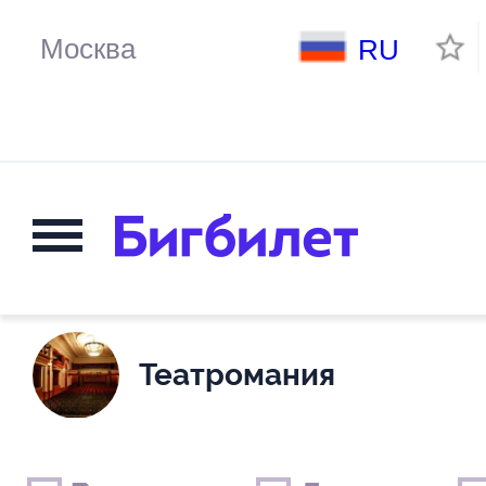
RU
Театромания
Выходные дни
Только детские