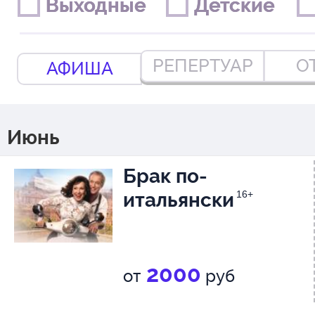
Выходные
Выходные
Детские
Детские
РЕПЕРТУАР
О
АФИША
Июнь
Брак по-
итальянски
16+
2000
от
руб