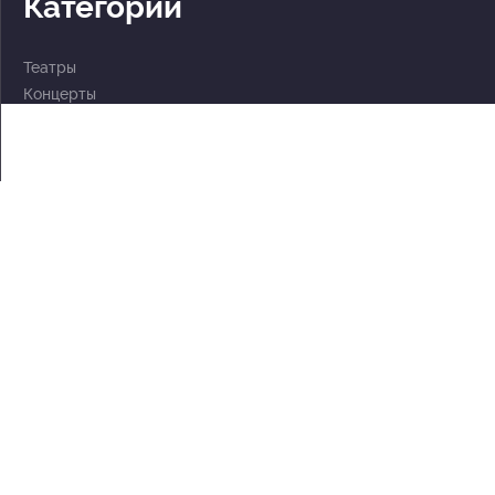
Категории
Театры
Концерты
События
2 по цене 1
Для детей
Абонементы
Документы
Политика обработки персональных данных