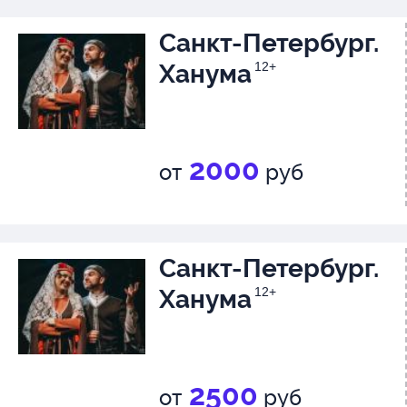
Санкт-Петербург.
_____________________________
Ханума
12+
Постановочная команда спект
Художник-сценограф: Акинф 
2000
Художник по костюмам: Натал
от
руб
Художник по свету: Елена Пр
Хореограф: Валерий Архипов
Санкт-Петербург.
Ханума
12+
2500
от
руб