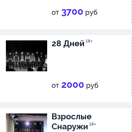
Александр Калугин – Историк
3700
от
руб
Михаил Осташков – Грубе; Жу
Алиса Мазурина – Второва-Яф
(авторская речь)
28 Дней
18+
2000
от
руб
Взрослые
Снаружи
18+