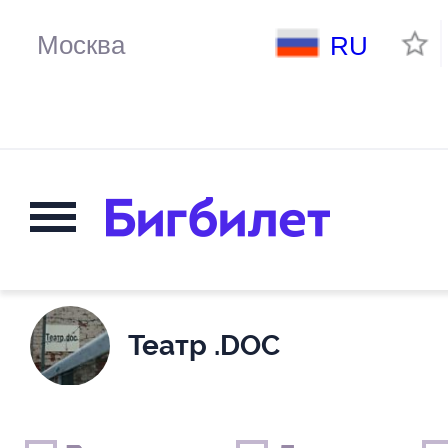
RU
Театр .DOC
Выходные дни
Только детские