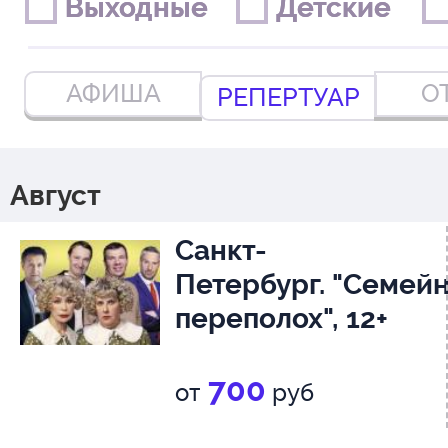
Выходные
Выходные
Детские
Детские
АФИША
О
РЕПЕРТУАР
Август
Санкт-
Петербург. "Семей
переполох", 12+
700
от
руб