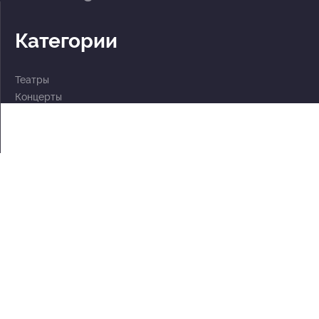
Категории
Театры
Концерты
События
2 по цене 1
Для детей
Абонементы
Документы
Политика обработки персональных данных