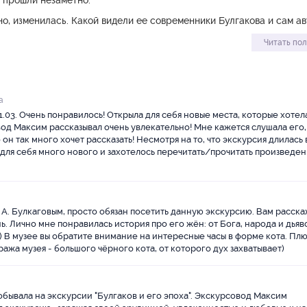
 прошли незаметно.
о, изменилась. Какой видели ее современники Булгакова и сам а
ы»?..
Читать по
а
1.03. Очень понравилось! Открыла для себя новые места, которые хотел
вод Максим рассказывал очень увлекательно! Мне кажется слушала его,
о он так много хочет рассказать! Несмотря на то, что экскурсия длилась 
а для себя много нового и захотелось перечитать/прочитать произведен
 А. Булкаговым, просто обязан посетить данную экскурсию. Вам расска
ь. Лично мне понравилась история про его жён: от Бога, народа и дьяв
 В музее вы обратите внимание на интересные часы в форме кота. Плю
ража музея - большого чёрного кота, от которого дух захватывает)
 побывала на экскурсии "Булгаков и его эпоха". Экскурсовод Максим