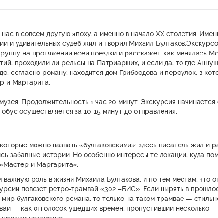
не по
новог
прочи
Спаси
нас в совсем другую эпоху, а именно в начало XX столетия. Имен
ий и удивительных судеб жил и творил Михаил Булгаков.Экскурс
руппу на протяжении всей поездки и расскажет, как менялась Мо
ий, проходили ли рельсы на Патриарших, и если да, то где Анну
где, согласно роману, находится дом Грибоедова и переулок, в кот
р и Маргарита.
музея. Продолжительность 1 час 20 минут. Экскурсия начинается 
втобус осуществляется за 10-15 минут до отправления.
 которые можно назвать «булгаковскими»: здесь писатель жил и р
сь забавные истории. Но особенно интересы те локации, куда по
 «Мастер и Маргарита».
 важную роль в жизни Михаила Булгакова, и по тем местам, что 
курсии повезет ретро-трамвай «302 –БИС». Если нырять в прошлое
в мир булгаковского романа, то только на таком трамвае — стильн
мвай — как отголосок ушедших времен, пропустивший несколько