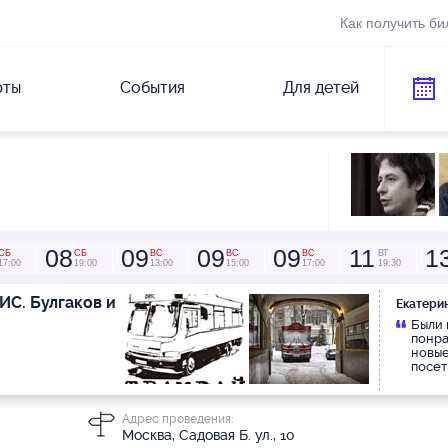
Как получить би
рты
События
Для детей
08
09
09
09
11
1
СБ
СБ
ВС
ВС
ВС
ВТ
17:00
19:00
13:00
15:00
17:00
19:30
ИС. Булгаков и
Екатери
Были 
понра
новые
посет
расск
Мне к
рот )
Адрес проведения:
хочет
Москва, Садовая Б. ул., 10
что э