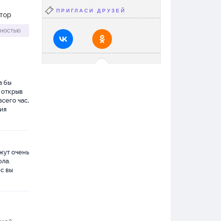
ПРИГЛАСИ ДРУЗЕЙ
втор
лностью
а бы
 открыв
всего час,
ия
жут очень
ола.
с вы