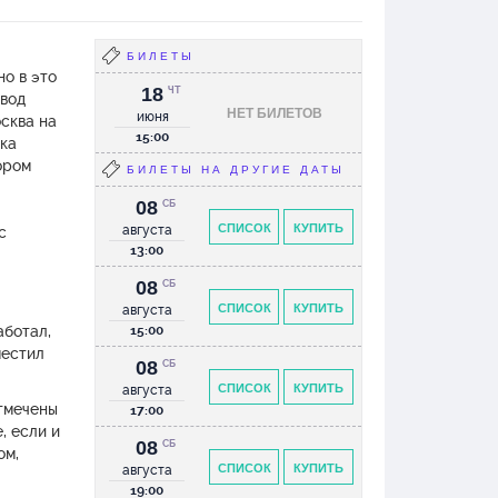
лтора, узнала для себя много
о и захотелось перечитать/
тать произведения Булгакова.
бо!
БИЛЕТЫ
но в это
18
ЧТ
овод
НЕТ БИЛЕТОВ
июня
сква на
15:00
шка
ором
БИЛЕТЫ НА ДРУГИЕ ДАТЫ
08
СБ
СПИСОК
КУПИТЬ
августа
с
13:00
08
СБ
СПИСОК
КУПИТЬ
августа
аботал,
15:00
местил
08
СБ
СПИСОК
КУПИТЬ
августа
отмечены
17:00
, если и
08
СБ
ом,
СПИСОК
КУПИТЬ
августа
19:00