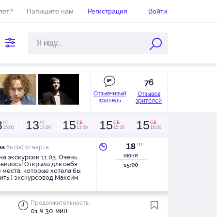
лет?
Напишите нам
Регистрация
Войти
76
Отзывчивый
Отзывов
зритель
зрителей
3
13
15
15
15
ЧТ
ЧТ
СБ
СБ
СБ
15:00
17:00
13:00
15:00
16:00
18
ЧТ
на
был(а) 12 марта
июня
на экскурсии 11.03. Очень
вилось! Открыла для себя
15:00
 места, которые хотела бы
ить ) экскурсовод Максим
азывал очень увлекательно!
ажется слушала его, открыв
 было видно, что он так много
Продолжительность:
 рассказать! Несмотря на то,
01 ч 30 мин
кскурсия длилась всего час, а