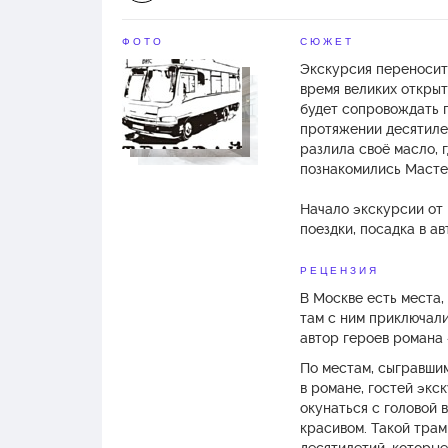
ФОТО
СЮЖЕТ
Экскурсия переносит 
время великих открыт
будет сопровождать г
протяжении десятилет
разлила своё масло, 
познакомились Масте
Начало экскурсии от 
поездки, посадка в а
РЕЦЕНЗИЯ
В Москве есть места,
там с ним приключали
автор героев романа
По местам, сыгравшим
в романе, гостей экс
окунаться с головой 
красивом. Такой тра