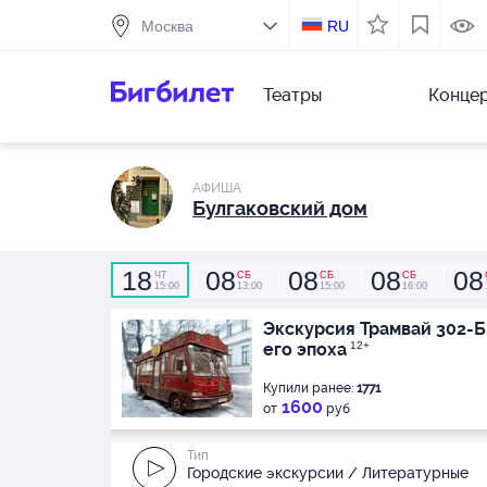
RU
Театры
Конце
АФИША
Булгаковский дом
18
08
08
08
08
ЧТ
СБ
СБ
СБ
15:00
13:00
15:00
16:00
Экскурсия Трамвай 302-Б
его эпоха
12+
Купили ранее:
1771
1600
от
руб
Тип
Городские экскурсии / Литературные