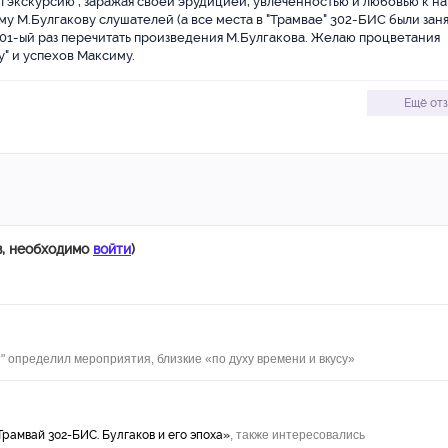
л экскурсию , заражая своей эрудицией, увлеченностью и любовью к н
у М.Булгакову слушателей (а все места в "Трамвае" 302-БИС были заня
101-ый раз перечитать произведения М.Булгакова. Желаю процветания
" и успехов Максиму.
Ещё от
в, необходимо
войти
)
" определил мероприятия, близкие «по духу времени и вкусу»
рамвай 302-БИС. Булгаков и его эпоха»
, также интересовались