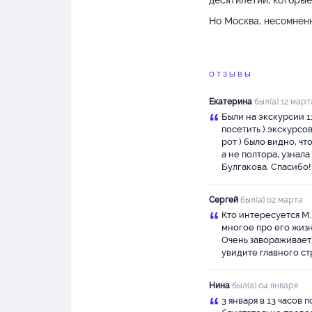
десятилетий, которые
Но Москва, несомненн
«Мастера и Маргарит
ОТЗЫВЫ
Екатерина
был(а) 12 март
“
Были на экскурсии 1
посетить ) экскурсо
рот ) было видно, чт
а не полтора, узнал
Булгакова. Спасибо!
Сергей
был(а) 02 марта
“
Кто интересуется М.
многое про его жизн
Очень завораживает)
увидите главного ст
Нина
был(а) 04 января
“
3 января в 13 часов