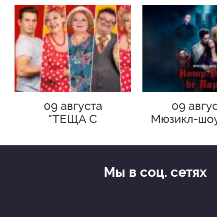
09 августа
09 авгу
"ТЕЩА С
Мюзикл-шо
СЮРПРИЗОМ!"
Дам де П
Премье
Мы в соц. сетях