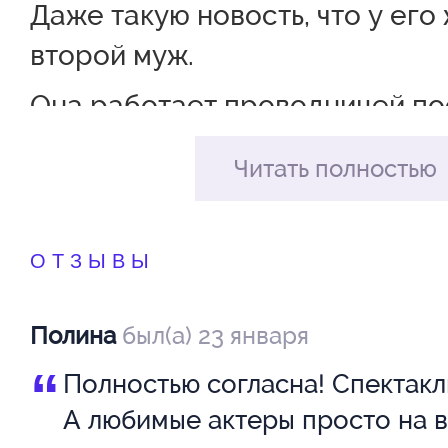
Даже такую новость, что у его
второй муж.
Она работает проводницей по
дальнего следования. И долги
Читать полностью
курсирует из одного города в 
Расписание не меняется. В одн
нее заботливый муж и дочка. В
ОТЗЫВЫ
еще один супруг.
Полина
был(а) 23 января
Мужчины набрались смелости
“
Полностью согласна! Спектакл
встретиться друг с другом. Ск
А любимые актеры просто на в
еще будет продолжаться? Она