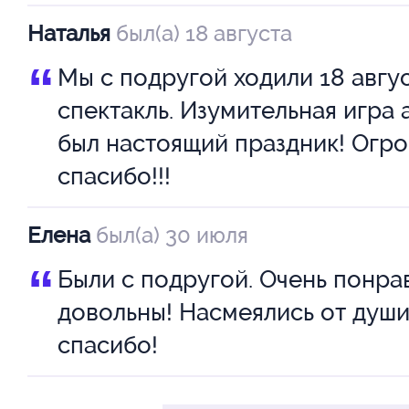
остаться с кем-то одним!
Наталья
был(а) 18 августа
Но они такие разные… Один –
“
Мы с подругой ходили 18 авгус
умопомрачительно элегантен, 
спектакль. Изумительная игра 
вкусные кушанья. Другой – н
был настоящий праздник! Огр
спасибо!!!
мужик, который не терпит сле
вздохов. Только бы дело не д
Елена
был(а) 30 июля
драки!
“
Были с подругой. Очень понра
Они ей все припомнят! Интрига
довольны! Насмеялись от души
что они о ней думают. Как мож
спасибо!
так унизить? Столько лет так хи
обманывать!